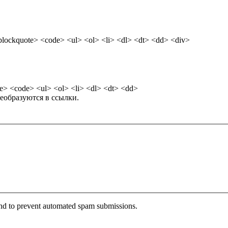
ockquote> <code> <ul> <ol> <li> <dl> <dt> <dd> <div>
> <code> <ul> <ol> <li> <dl> <dt> <dd>
еобразуются в ссылки.
 and to prevent automated spam submissions.