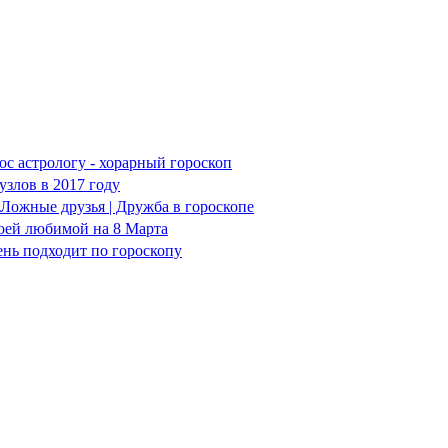
ос астрологу - хорарный гороскоп
злов в 2017 году
Ложные друзья | Дружба в гороскопе
воей любимой на 8 Марта
ень подходит по гороскопу