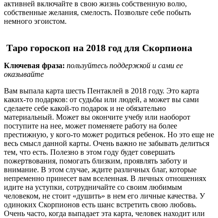
активней включайте в свою жизнь собственную волю,
собственные желания, смелость. Позвольте себе побыть
немного эгоистом.
Таро гороскоп на 2018 год для Скорпиона
Ключевая фраза:
пользуйтесь поддержкой и сами ее
оказывайте
Вам выпала карта шесть Пентаклей в 2018 году. Это карта
каких-то подарков: от судьбы или людей, а может вы сами
сделаете себе какой-то подарок и не обязательно
материальный. Может вы окончите учебу или наоборот
поступите на нее, может поменяете работу на более
престижную, у кого-то может родиться ребенок. Но это еще не
весь смысл данной карты. Очень важно не забывать делиться
тем, что есть. Полезно в этом году будет совершать
пожертвования, помогать близким, проявлять заботу и
внимание. В этом случае, ждите различных благ, которые
непременно принесет вам вселенная. В личных отношениях
идите на уступки, сотрудничайте со своим любимым
человеком, не стоит «душить» в нем его личные качества. У
одиноких Скорпионов есть шанс встретить свою любовь.
Очень часто, когда выпадает эта карта, человек находит или