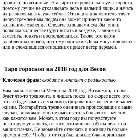
правило, позитивные. Эта карта покровительствует скорости,
поэтому лучше не откладывать дела в дальний ящик, а начать
их реализовывать уже сейчас. Эта карта покровительствует
целеустремленным людям она может принести какое-то
жизненное озарение. Следите за знаками судьбы, они в
большом количестве будут витать в воздухе, главное их
заметить, понять и воспользоваться. Также, это карта
влюбленных людей, поэтому одинокие Девы могут влюбиться
или в сложившиеся отношения придет ветер перемен.
Таро гороскоп на 2018 год для Весов
Ключевая фраза:
входите в контакт с реальностью
Вам выпала девятка Мечей на 2018 год. Возможно, что вас
будет что-то тревожить и лишать покоя, но скорее всего, это
что-то будет иметь несколько утрированное значение в вашей
жизни. Постарайтесь трезво оценивать происходящие с вами
случаи, возможно, они не имеют столь большого значения,
как кажется вам. Может, в этом году вы почувствуете
некоторую усталость, от того, что многие заботы лежат на
ваших плечах. Не забывайте отдыхать и посвящать больше
времени себе. Чтобы этот год был для вас благоприятным,