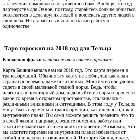
заключения помолвки и вступления в брак. Вообще, это год
партнерства для Овнов, поэтому, старайтесь больше общаться,
вовлекаться в дела других людей и вовлекать других людей в
свои дела. Не старайтесь выполнять всю работу в
одиночестве.
Таро гороскоп на 2018 год для Тельца
Ключевая фраза:
оставьте отжившее в прошлом
Карта Башня выпала вам на 2018 год. Это карта перемен и
трансформаций. Обычно эту карту не любят, так как люди
страшатся перемен, даже позитивных. Многим из нас удобно
сидеть в своей маленькой темной норке. Ведь, чтобы
переехать в просторный дом, надо выйти из норы и провести
какое-то время в открытом пространстве, сталкиваясь с
различными влияниями и ситуациями. В этом году у Тельцов
могут быть перемены и трансформации, как внешнего, так и
внутреннего плана. Вы сами можете решить поменять что-то
в своей жизни, например, решите поменять работу или
захотите избавиться от отживших отношений. Возможно, что
вы захотите перемен на внутреннем плане: избавиться от
фобий или каких-то зависимостей. Но карта Башня, также,