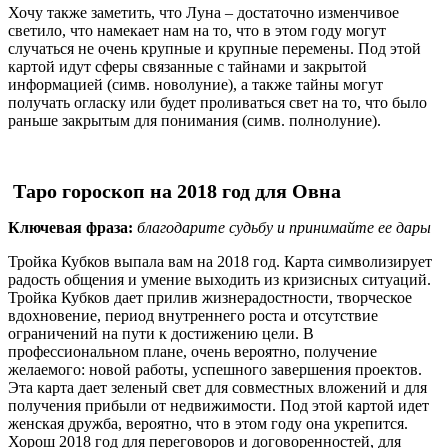
Хочу также заметить, что Луна – достаточно изменчивое
светило, что намекает нам на то, что в этом году могут
случаться не очень крупные и крупные перемены. Под этой
картой идут сферы связанные с тайнами и закрытой
информацией (симв. новолуние), а также тайны могут
получать огласку или будет проливаться свет на то, что было
раньше закрытым для понимания (симв. полнолуние).
Таро гороскоп на 2018 год для Овна
Ключевая фраза:
благодарите судьбу и принимайте ее дары
Тройка Кубков выпала вам на 2018 год. Карта символизирует
радость общения и умение выходить из кризисных ситуаций.
Тройка Кубков дает прилив жизнерадостности, творческое
вдохновение, период внутреннего роста и отсутствие
ограничений на пути к достижению цели. В
профессиональном плане, очень вероятно, получение
желаемого: новой работы, успешного завершения проектов.
Эта карта дает зеленый свет для совместных вложений и для
получения прибыли от недвижимости. Под этой картой идет
женская дружба, вероятно, что в этом году она укрепится.
Хорош 2018 год для переговоров и договоренностей, для