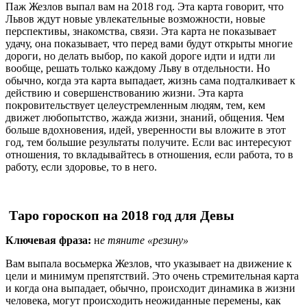
Паж Жезлов выпал вам на 2018 год. Эта карта говорит, что
Львов ждут новые увлекательные возможности, новые
перспективы, знакомства, связи. Эта карта не показывает
удачу, она показывает, что перед вами будут открыты многие
дороги, но делать выбор, по какой дороге идти и идти ли
вообще, решать только каждому Льву в отдельности. Но
обычно, когда эта карта выпадает, жизнь сама подталкивает к
действию и совершенствованию жизни. Эта карта
покровительствует целеустремленным людям, тем, кем
движет любопытство, жажда жизни, знаний, общения. Чем
больше вдохновения, идей, уверенности вы вложите в этот
год, тем большие результаты получите. Если вас интересуют
отношения, то вкладывайтесь в отношения, если работа, то в
работу, если здоровье, то в него.
Таро гороскоп на 2018 год для Девы
Ключевая фраза:
н
е тяните «резину»
Вам выпала восьмерка Жезлов, что указывает на движение к
цели и минимум препятствий. Это очень стремительная карта
и когда она выпадает, обычно, происходит динамика в жизни
человека, могут происходить неожиданные перемены, как